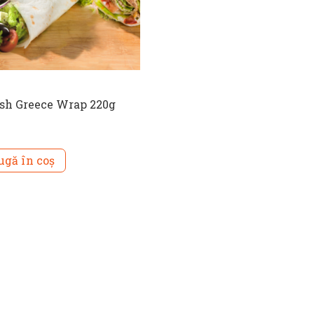
ish Greece Wrap 220g
gă în coș