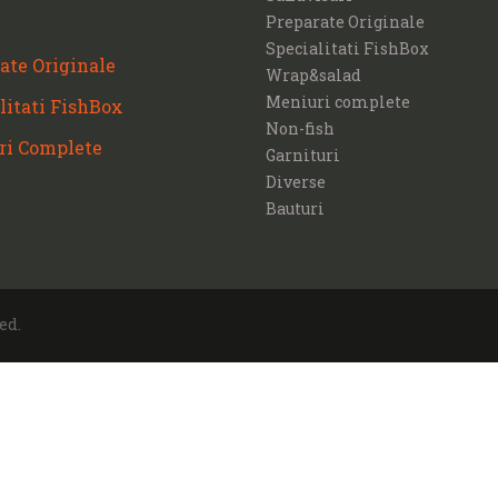
Preparate Originale
Specialitati FishBox
ate Originale
Wrap&salad
Meniuri complete
litati FishBox
Non-fish
ri Complete
Garnituri
Diverse
Bauturi
ed.