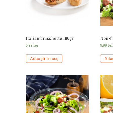
Italian bruschette 180gr
Non-fi
6,99
lei
9,99
lei
Adaugă în coș
Adau