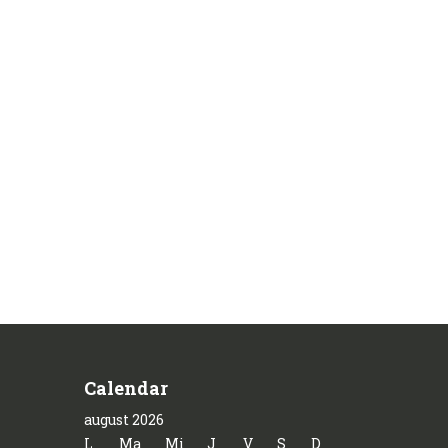
Calendar
august 2026
L
Ma
Mi
J
V
S
D