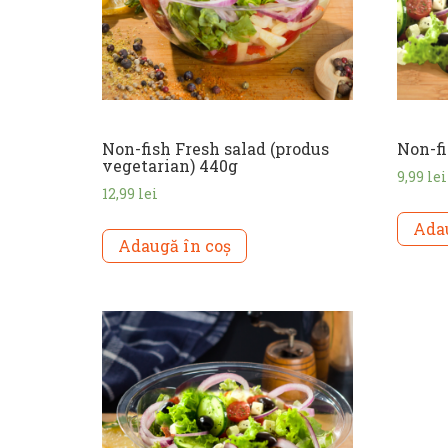
Non-fish Fresh salad (produs
Non-f
vegetarian) 440g
9,99
lei
12,99
lei
Adau
Adaugă în coș