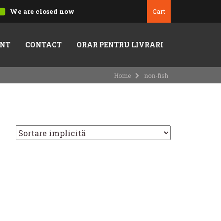
We are closed now
Cart
NT
CONTACT
ORAR PENTRU LIVRARI
Home
non-fish