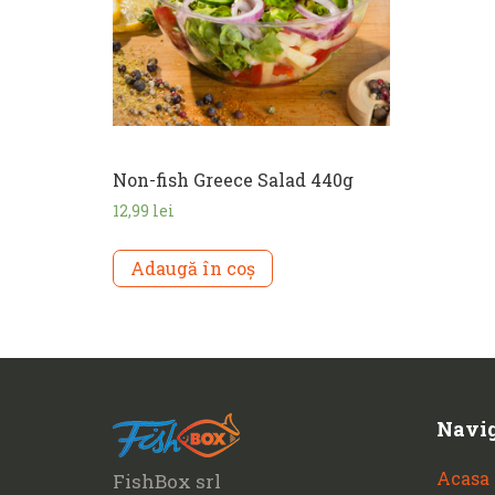
Non-fish Greece Salad 440g
12,99
lei
Adaugă în coș
Navi
Acasa
FishBox srl