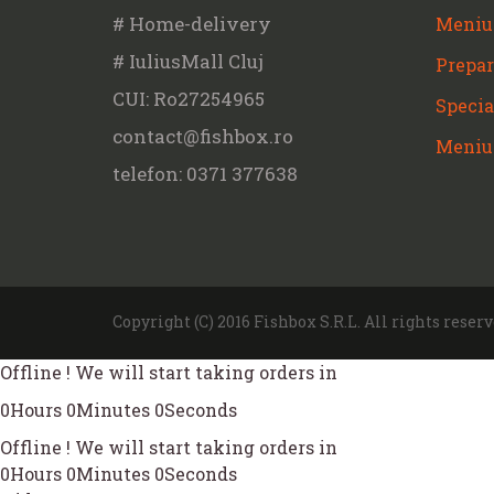
# Home-delivery
Meniu
# IuliusMall Cluj
Prepar
CUI: Ro27254965
Specia
contact@fishbox.ro
Meniu
telefon: 0371 377638
Copyright (C) 2016 Fishbox S.R.L. All rights reserv
Offline ! We will start taking orders in
0
Hours
0
Minutes
0
Seconds
Offline ! We will start taking orders in
0
Hours
0
Minutes
0
Seconds