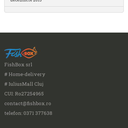
FishBox srl
# Home-delivery
# IuliusMall Cluj
CUI: Ro27254965
contact@fishbox.ro
telefon: 0371 377638