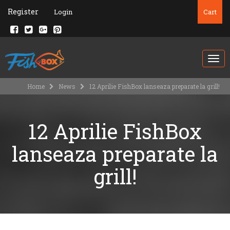
Register
Login
Cart
Togg
navi
Home
News
12 Aprilie FishBox lanseaza preparate la grill!
12 Aprilie FishBox
lanseaza preparate la
grill!