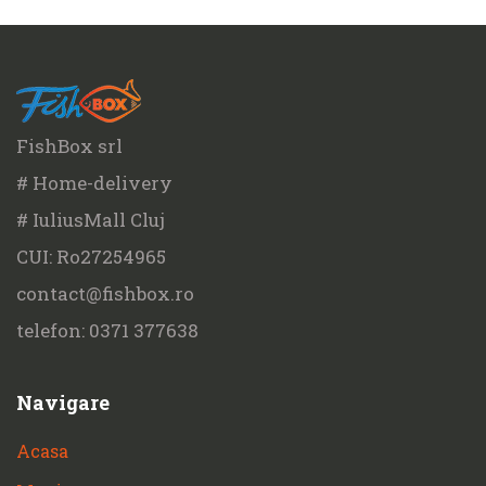
FishBox srl
# Home-delivery
# IuliusMall Cluj
CUI: Ro27254965
contact@fishbox.ro
telefon: 0371 377638
Navigare
Acasa