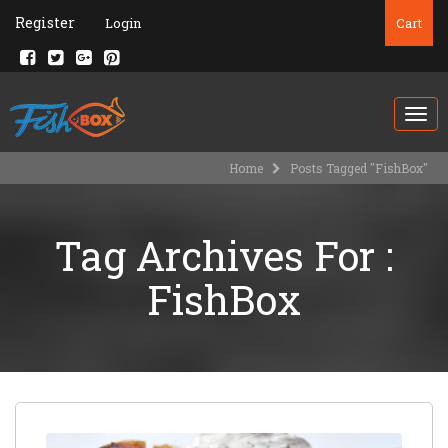
Register
Login
Cart
Togg
navi
Home
Posts Tagged "FishBox"
Tag Archives For :
FishBox